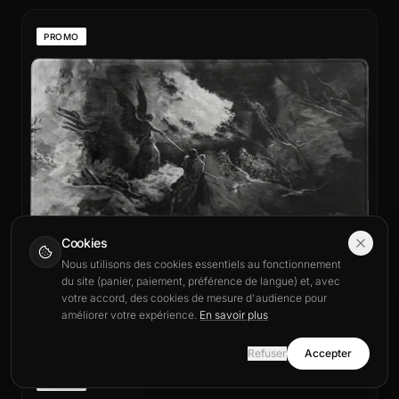
PROMO
Cookies
Nous utilisons des cookies essentiels au fonctionnement
du site (panier, paiement, préférence de langue) et, avec
votre accord, des cookies de mesure d'audience pour
Dès 19,00 €
Tapis de Souris Seigneur des Ombres
améliorer votre expérience.
En savoir plus
This site is also available in English.
Tapis de souris XXL & Standard
View in English
Refuser
Accepter
Stay in Français
PROMO