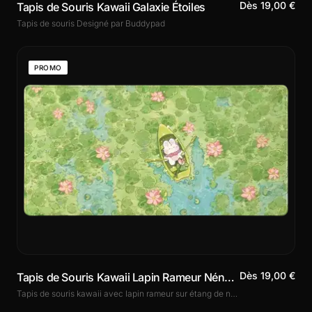
Dès 19,00 €
Tapis de Souris Kawaii Galaxie Étoiles
Tapis de souris Designé par Buddypad
PROMO
Dès 19,00 €
Tapis de Souris Kawaii Lapin Rameur Nénuphars
Tapis de souris kawaii avec lapin rameur sur étang de nénuphars. Illustration douce et poétique, surface micro-tissée, base antidérapante. 3 formats dont le XXL.