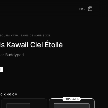
FR
 SOURIS KAWAII
TAPIS DE SOURIS XXL
s Kawaii Ciel Étoilé
 par Buddypad
%
0 X 40 CM
POPULAIRE