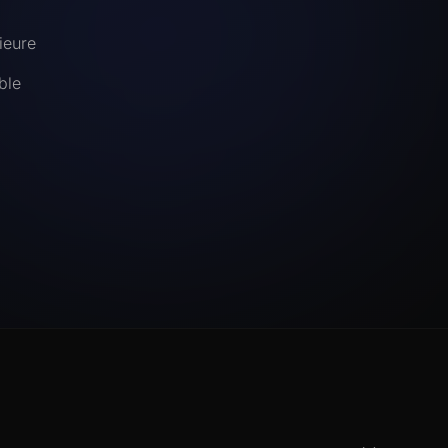
ieure
ble