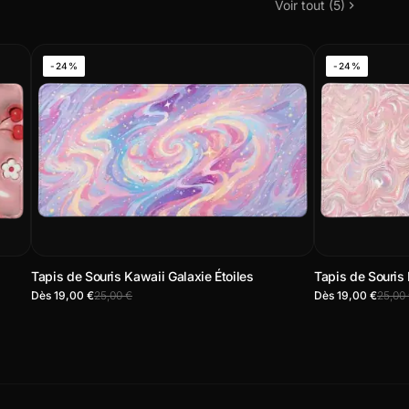
Voir tout (5)
-24%
-24%
Tapis de Souris Kawaii Galaxie Étoiles
Tapis de Souris
Dès 19,00 €
25,00 €
Dès 19,00 €
25,00