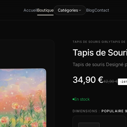
Accueil
Boutique
Catégories
Blog
Contact
TAPIS DE SOURIS GIRLY
TAPIS DE
Tapis de Souri
Tapis de souris Designé
34,90 €
42,90 €
-24
En stock
DIMENSIONS :
POPULAIRE 9