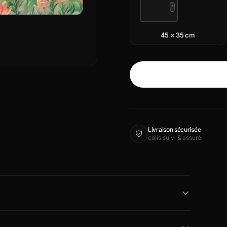
45 × 35 cm
Livraison sécurisée
colis suivi & assuré