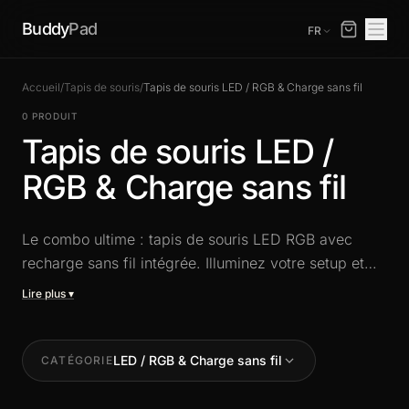
Buddy
Pad
FR
Accueil
/
Tapis de souris
/
Tapis de souris LED / RGB & Charge sans fil
0 PRODUIT
Tapis de souris LED /
RGB & Charge sans fil
Le combo ultime : tapis de souris LED RGB avec
recharge sans fil intégrée. Illuminez votre setup et
rechargez vos appareils compatibles Qi directement
sur votre bureau. Design gaming premium, éclairage
personnalisable et surface de précision en un seul
accessoire.
LED / RGB & Charge sans fil
CATÉGORIE