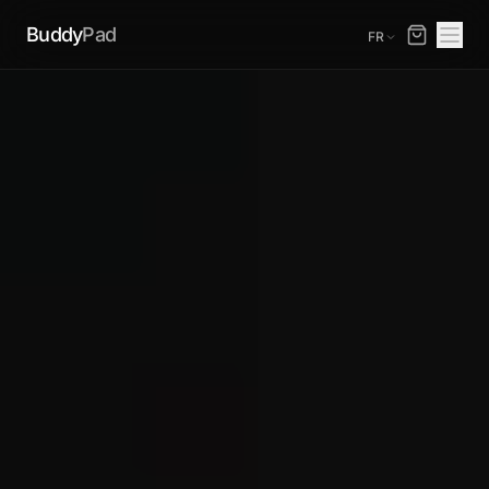
Buddy
Pad
FR