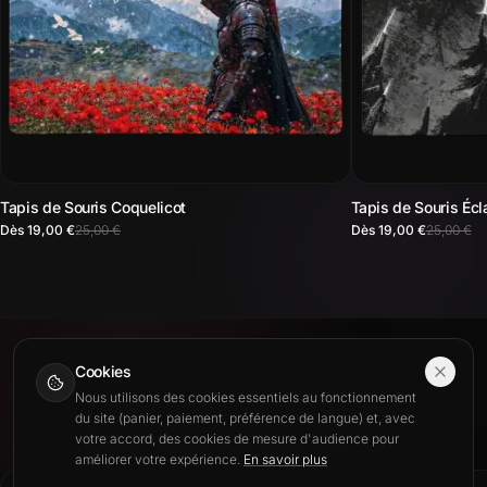
Tapis de Souris Coquelicot
Tapis de Souris Écl
Dès 19,00 €
25,00 €
Dès 19,00 €
25,00 €
Cookies
COLLECTION
Nous utilisons des cookies essentiels au fonctionnement
du site (panier, paiement, préférence de langue) et, avec
Girly
Voir tout (6)
votre accord, des cookies de mesure d'audience pour
améliorer votre expérience.
En savoir plus
This site is also available in English.