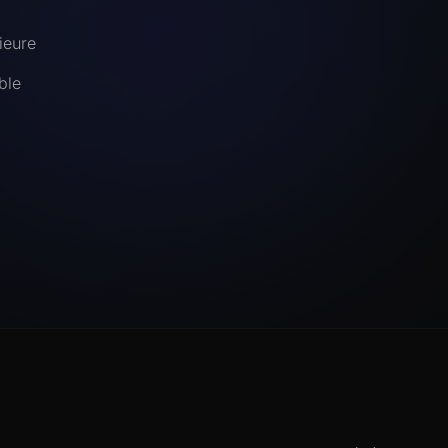
ieure
ble