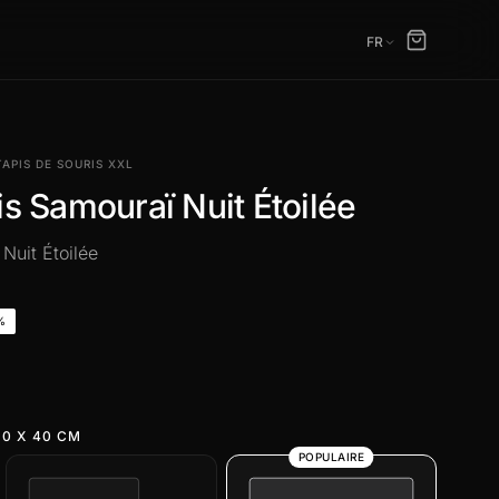
FR
TAPIS DE SOURIS XXL
is Samouraï Nuit Étoilée
Nuit Étoilée
%
0 X 40 CM
POPULAIRE