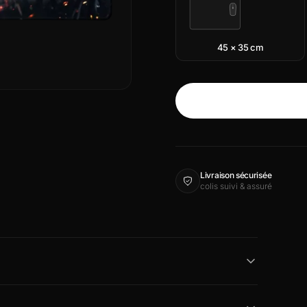
45 × 35 cm
Livraison sécurisée
colis suivi & assuré