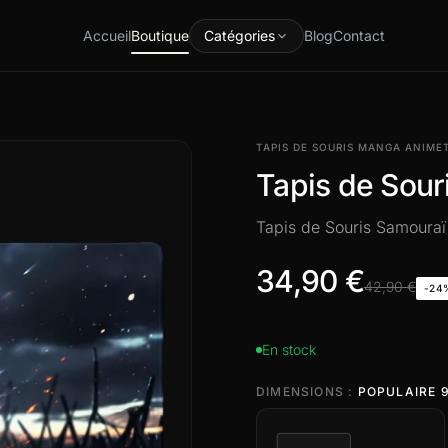
Accueil
Boutique
Catégories
Blog
Contact
TAPIS DE SOURIS MANGA ANIME
Tapis de Sour
Tapis de Souris Samouraï 
34,90 €
42,90 €
-24
En stock
DIMENSIONS :
POPULAIRE 9