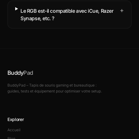
+
Le RGB est-il compatible avec iCue, Razer
Synapse, etc. ?
Buddy
Pad
BuddyPad – Tapis de souris gaming et bureautique :
guides, tests et équipement pour optimiser votre setup.
Explorer
Accueil
Blog