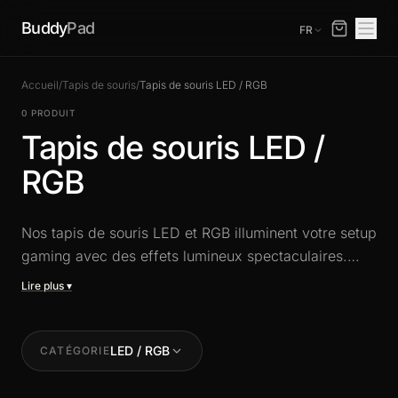
Buddy
Pad
FR
Accueil
/
Tapis de souris
/
Tapis de souris LED / RGB
0 PRODUIT
Tapis de souris LED /
RGB
Nos tapis de souris LED et RGB illuminent votre setup
gaming avec des effets lumineux spectaculaires.
Rétroéclairage personnalisable, surface de glisse
optimale et design futuriste pour un bureau gaming
qui brille aussi bien qu'il performe.
LED / RGB
CATÉGORIE