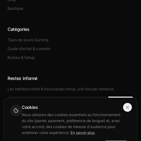
Boutique
Catégories
Tapis de souris Gaming
Guide d’achat & conseils
Bureau & Setup
Restez informé
Les meilleurs tests & nouveautés setup, une fois par semaine.
Rejoindre
Cookies
Nous utilisons des cookies essentiels au fonctionnement
du site (panier, paiement, préférence de langue) et, avec
votre accord, des cookies de mesure d'audience pour
améliorer votre expérience.
En savoir plus
This site is also available in English.
© 2026 BuddyPad. Tous droits réservés.