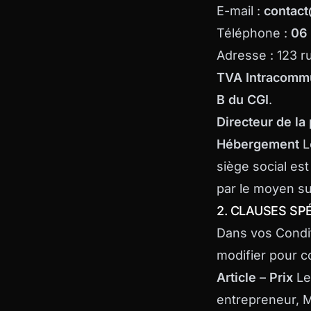
E-mail :
contac
Téléphone :
06 
Adresse : 123 r
TVA Intracomm
B du CGI
.
Directeur de la 
Hébergement
L
siège social es
par le moyen su
2. CLAUSES SP
Dans vos Condit
modifier pour co
Article – Prix
Les
entrepreneur, M