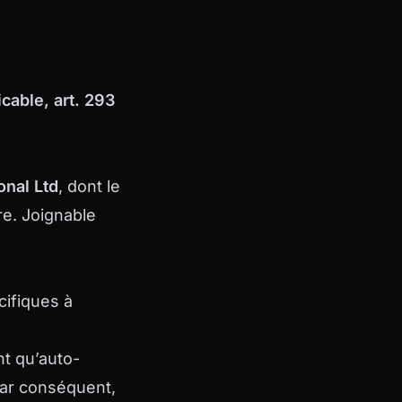
cable, art. 293
onal Ltd
, dont le
re. Joignable
cifiques à
nt qu’auto-
Par conséquent,