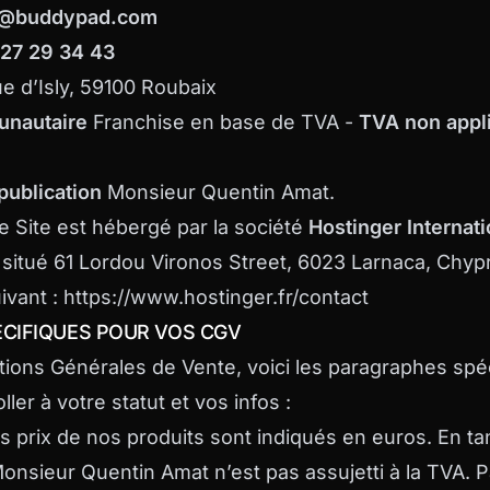
t@buddypad.com
27 29 34 43
ue d’Isly, 59100 Roubaix
unautaire
Franchise en base de TVA -
TVA non appli
publication
Monsieur Quentin Amat.
e Site est hébergé par la société
Hostinger Internati
t situé 61 Lordou Vironos Street, 6023 Larnaca, Chyp
ivant :
https://www.hostinger.fr/contact
ÉCIFIQUES POUR VOS CGV
ions Générales de Vente, voici les paragraphes spé
ller à votre statut et vos infos :
 prix de nos produits sont indiqués en euros. En ta
onsieur Quentin Amat n’est pas assujetti à la TVA. 