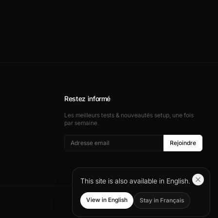
Restez informé
Les meilleurs tests & nouveautés setup, une fois
par semaine.
Rejoindre
This site is also available in English.
View in English
Stay in Français
CGV
Confidentialité
Mentions Légales
Contact