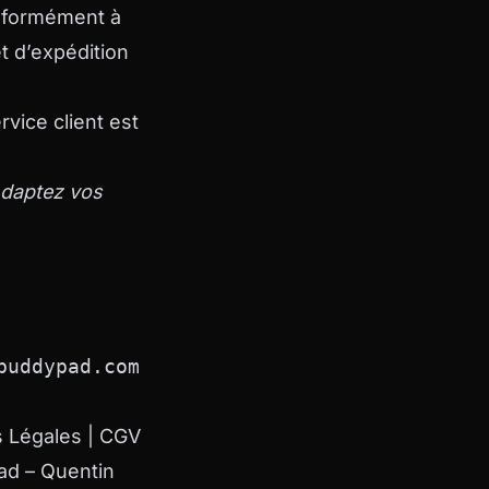
onformément à
t d’expédition
vice client est
daptez vos
buddypad.com
 Légales | CGV
pad – Quentin