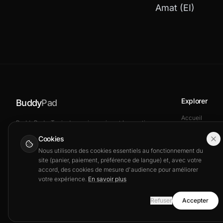
Amat (EI)
Explorer
Buddy
Pad
Accueil
BuddyPad – Tapis de souris gaming et bureautique
Blog
: guides, tests et équipement pour optimiser votre
Cookies
setup.
Boutique
Nous utilisons des cookies essentiels au fonctionnement du
site (panier, paiement, préférence de langue) et, avec votre
accord, des cookies de mesure d'audience pour améliorer
votre expérience.
En savoir plus
Refuser
Accepter
© 2026 BuddyPad. Tous droits réservés.