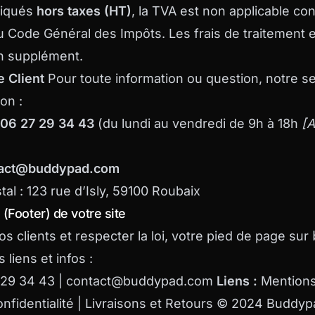
ndiqués
hors taxes (HT)
, la TVA est non applicable c
du Code Général des Impôts. Les frais de traitement e
en supplément.
e Client
Pour toute information ou question, notre ser
on :
06 27 29 34 43
(du lundi au vendredi de 9h à 18h
[A
tact@buddypad.com
tal : 123 rue d’Isly, 59100 Roubaix
(Footer) de votre site
s clients et respecter la loi, votre pied de page sur
 liens et infos :
 29 34 43 | contact@buddypad.com
Liens :
Mentions
Confidentialité | Livraisons et Retours © 2024 Buddy