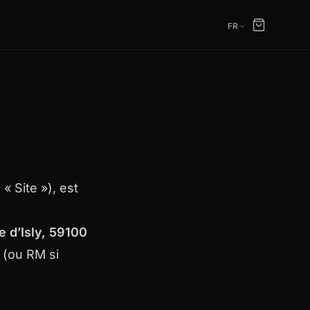
FR
 « Site »), est
e d’Isly, 59100
e (ou RM si