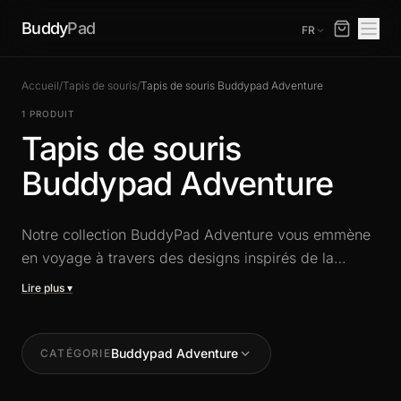
Buddy
Pad
FR
Accueil
/
Tapis de souris
/
Tapis de souris Buddypad Adventure
1 PRODUIT
Tapis de souris
Buddypad Adventure
Notre collection BuddyPad Adventure vous emmène
en voyage à travers des designs inspirés de la
nature, du voyage et de l'aventure. Tapis de souris
XXL aux illustrations évocatrices, alliant précision
gaming et esprit d'exploration pour un setup hors du
commun.
Buddypad Adventure
CATÉGORIE