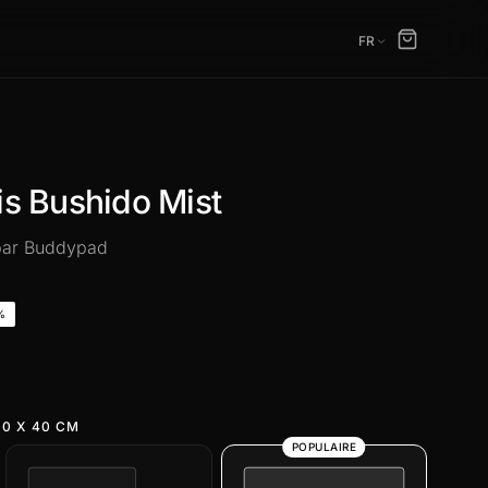
FR
is Bushido Mist
 par Buddypad
%
0 X 40 CM
POPULAIRE