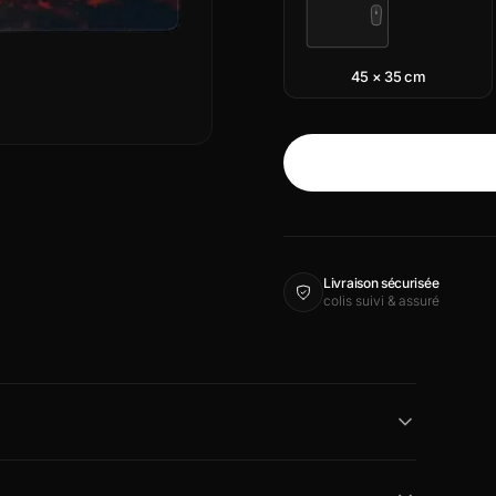
45 × 35 cm
Livraison sécurisée
colis suivi & assuré