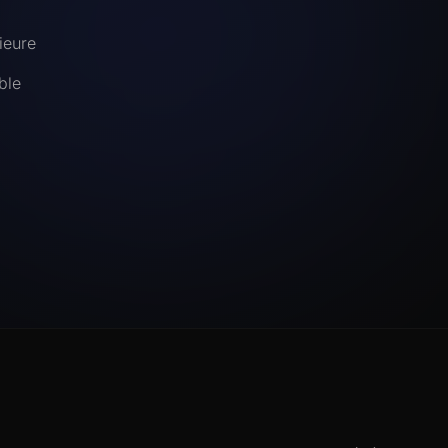
ieure
ble