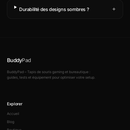
+
Durabilité des designs sombres ?
Buddy
Pad
BuddyPad – Tapis de souris gaming et bureautique :
guides, tests et équipement pour optimiser votre setup.
Explorer
Accueil
Blog
Boutique