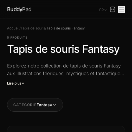
Buddy
Pad
FR
Accueil
/
Tapis de souris
/
Tapis de souris Fantasy
5 PRODUITS
Tapis de souris Fantasy
Explorez notre collection de tapis de souris Fantasy
aux illustrations féeriques, mystiques et fantastiques.
Dragons, elfes, paysages enchantés : donnez vie à
votre imagination sur votre bureau avec des designs
uniques en format XXL, alliant esthétique et haute
précision de glisse.
Fantasy
CATÉGORIE