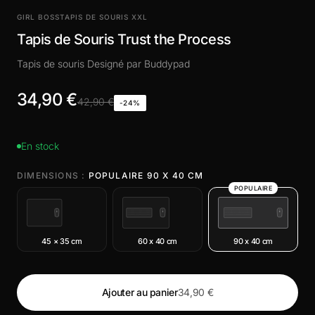
GIRL BOSS
TAPIS DE SOURIS XXL
Tapis de Souris Trust the Process
Tapis de souris Designé par Buddypad
34,90 €
42,90 €
-24%
En stock
DIMENSIONS :
POPULAIRE 90 X 40 CM
POPULAIRE
45 × 35 cm
60 x 40 cm
90 x 40 cm
Ajouter au panier
34,90 €