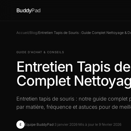
Buddy
Pad
Accueil
/
Blog
/
Entretien Tapis de Souris : Guide Complet Nettoyage & Du
GUIDE D’ACHAT & CONSEILS
Entretien Tapis de
Complet Nettoyage
Entretien tapis de souris : notre guide complet 
par matière, fréquence et astuces pour de meill
Équipe BuddyPad
·
3 janvier 2026
·
Mis à jour le 9 février 2026
É