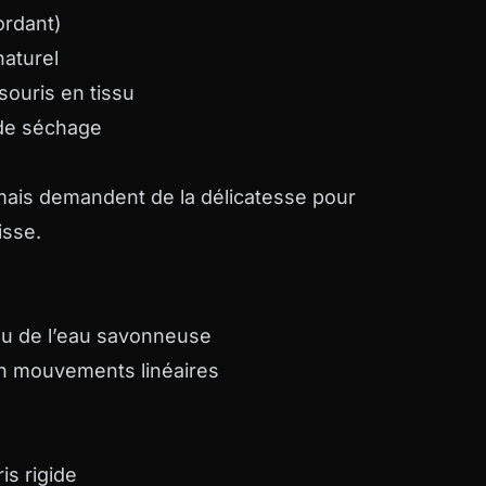
ordant)
naturel
souris en tissu
de séchage
mais demandent de la délicatesse pour
isse.
ou de l’eau savonneuse
en mouvements linéaires
is rigide