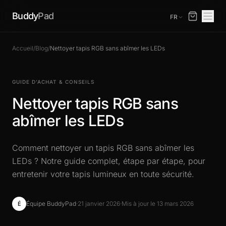
Buddy
Pad
FR
Accueil
/
Blog
/
Nettoyer tapis RGB sans abîmer les LEDs
GUIDE D’ACHAT & CONSEILS
Nettoyer tapis RGB sans
abîmer les LEDs
Comment nettoyer un tapis RGB sans abîmer les
LEDs ? Notre guide complet, étape par étape, pour
entretenir votre tapis lumineux en toute sécurité.
Équipe BuddyPad
·
21 janvier 2026
·
Mis à jour le 13 mars 2026
É