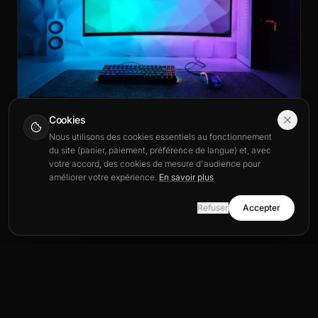
Cookies
Nous utilisons des cookies essentiels au fonctionnement
GUIDE D’ACHAT & CONSEILS
du site (panier, paiement, préférence de langue) et, avec
Optimiser DPI et sensibilité souris gaming
votre accord, des cookies de mesure d'audience pour
29 juin 2026
améliorer votre expérience.
En savoir plus
This site is also available in English.
View in English
Refuser
Accepter
Stay in Français
Plan de l'article
10
← Retour au blog
Plan de l'article