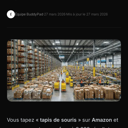
Équipe BuddyPad
·
27 mars 2026
·
Mis à jour le 27 mars 2026
É
Vous tapez «
tapis de souris
» sur
Amazon
et