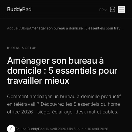
Buddy
Pad
FR
Accueil
/
Blog
/
Aménager son bureau à domicile : 5 essentiels pour travailler mieux
BUREAU & SETUP
Aménager son bureau à
domicile : 5 essentiels pour
travailler mieux
Comment aménager un bureau à domicile productif
en télétravail ? Découvrez les 5 essentiels du home
office 2026 : siège, éclairage, desk mat et câbles.
Équipe BuddyPad
·
16 avril 2026
·
Mis à jour le 16 avril 2026
É