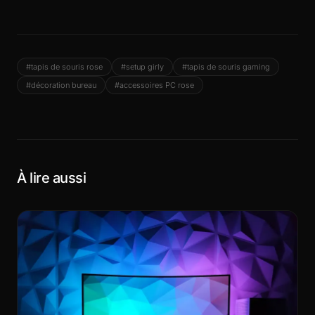
#tapis de souris rose
#setup girly
#tapis de souris gaming
#décoration bureau
#accessoires PC rose
À lire aussi