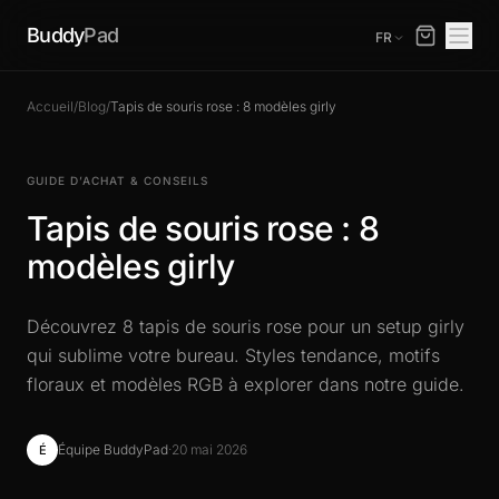
Buddy
Pad
FR
Accueil
/
Blog
/
Tapis de souris rose : 8 modèles girly
GUIDE D’ACHAT & CONSEILS
Tapis de souris rose : 8
modèles girly
Découvrez 8 tapis de souris rose pour un setup girly
qui sublime votre bureau. Styles tendance, motifs
floraux et modèles RGB à explorer dans notre guide.
Équipe BuddyPad
·
20 mai 2026
É