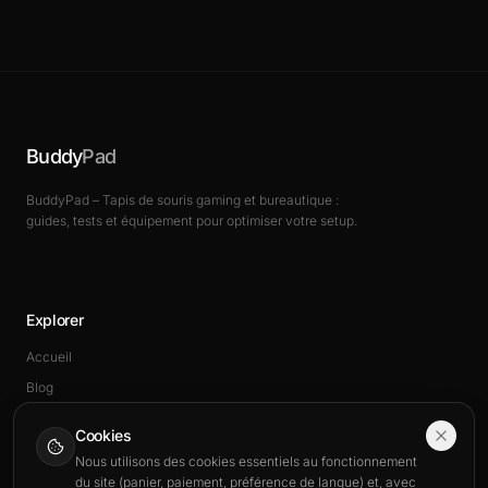
Buddy
Pad
BuddyPad – Tapis de souris gaming et bureautique :
guides, tests et équipement pour optimiser votre setup.
Explorer
Accueil
Blog
Boutique
Cookies
Nous utilisons des cookies essentiels au fonctionnement
du site (panier, paiement, préférence de langue) et, avec