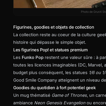
Photo de
GrunX St
Figurines, goodies et objets de collection
La collection reste au coeur de la culture geek.
histoire qui dépasse le simple objet.
Les figurines Pop! et statues premium
Les
Funko Pop
restent une valeur sûre : à par
toutes les licences imaginables (DC, Marvel, a
budget plus conséquent, les statues
1/6 ou 1
Good Smile Company atteignent un niveau de 
Goodies du quotidien à fort potentiel geek
Un mug thématisé
Game of Thrones
, un carn
ambiance
Neon Genesis Evangelion
ou encore