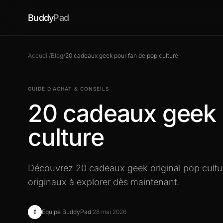
Buddy
Pad
Accueil
/
Blog
/
20 cadeaux geek pour fan de pop culture
GUIDE D’ACHAT & CONSEILS
20 cadeaux geek 
culture
Découvrez 20 cadeaux geek original pop cultur
originaux à explorer dès maintenant.
Équipe BuddyPad
·
28 mai 2026
É