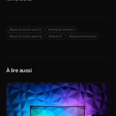
#tapis de souris sans fil
#recharge wireless
#tapis de souris gaming
#setup PC
#équipement bureau
À lire aussi