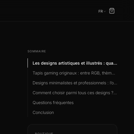
FR
SOMMAIRE
Les designs artistiques et illustrés : quand le tapis devient une oeuvre
Tapis gaming originaux : entre RGB, thèmes et collaborations
Designs minimalistes et professionnels : l’originalité dans la sobriété
Comment choisir parmi tous ces designs ? 3 critères décisifs
Questions fréquentes
Conclusion
BOUTIQUE