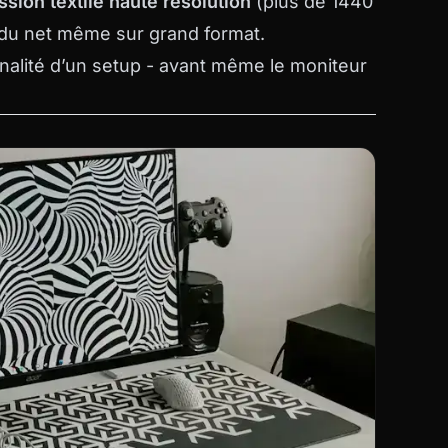
ssion textile haute résolution
(plus de 1440
endu net même sur grand format.
onnalité d’un setup - avant même le moniteur