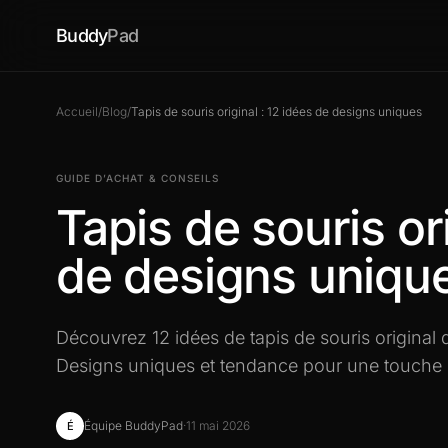
Buddy
Pad
Accueil
/
Blog
/
Tapis de souris original : 12 idées de designs uniques
GUIDE D’ACHAT & CONSEILS
Tapis de souris ori
de designs uniqu
Découvrez 12 idées de tapis de souris original
Designs uniques et tendance pour une touche c
Équipe BuddyPad
·
11 mai 2026
É