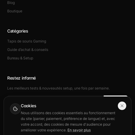
Blog
Boutique
Catégories
Tapis de souris Gaming
Guide d’achat & conseils
Bureau & Setup
Restez informé
Les meilleurs tests & nouveautés setup, une fois par semaine.
Rejoindre
Cookies
Nous utilisons des cookies essentiels au fonctionnement
du site (panier, paiement, préférence de langue) et, avec
votre accord, des cookies de mesure d'audience pour
améliorer votre expérience.
En savoir plus
This site is also available in English.