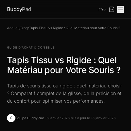
Buddy
Pad
FR
Accueil
/
Blog
/
Tapis Tissu vs Rigide : Quel Matériau pour Votre Souris ?
GUIDE D’ACHAT & CONSEILS
Tapis Tissu vs Rigide : Quel
Matériau pour Votre Souris ?
Tapis de souris tissu ou rigide : quel matériau choisir
? Comparatif complet de la glisse, de la précision et
du confort pour optimiser vos performances.
Équipe BuddyPad
·
16 janvier 2026
·
Mis à jour le 16 janvier 2026
É