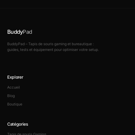
Buddy
Pad
BuddyPad – Tapis de souris gaming et bureautique :
guides, tests et équipement pour optimiser votre setup.
Explorer
Accueil
Blog
Boutique
Catégories
Tapis de souris Gaming