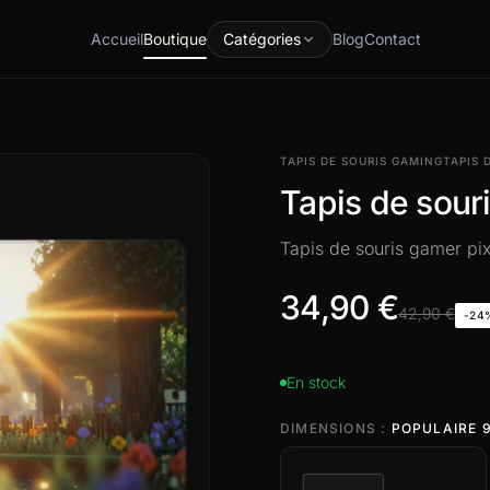
Accueil
Boutique
Catégories
Blog
Contact
TAPIS DE SOURIS GAMING
TAPIS 
Tapis de sour
Tapis de souris gamer pix
34,90 €
42,90 €
-24
En stock
DIMENSIONS :
POPULAIRE 9