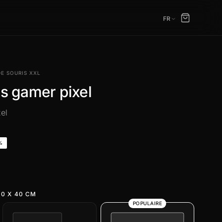
FR
DE SOURIS XXL
is gamer pixel
el
%
0 X 40 CM
POPULAIRE