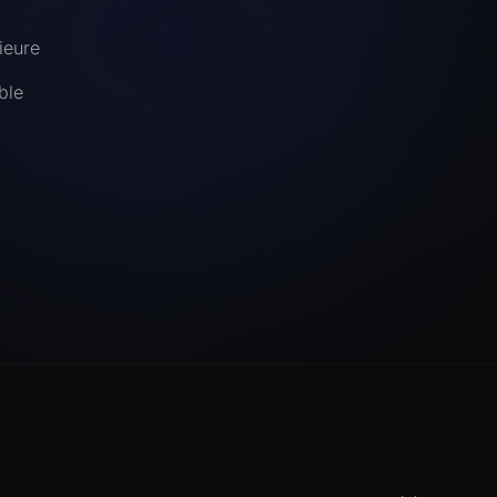
ieure
ble