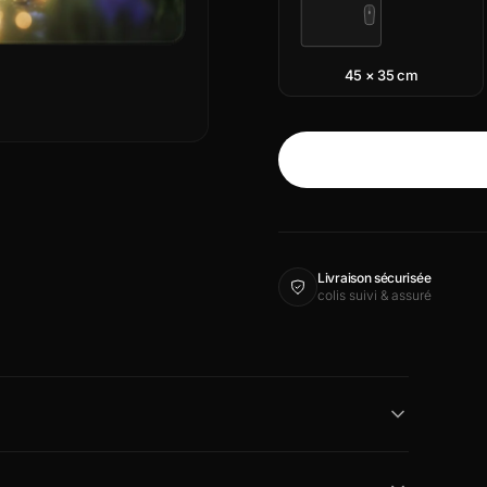
45 × 35 cm
Livraison sécurisée
colis suivi & assuré