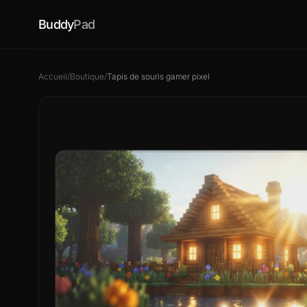
Buddy
Pad
Accueil
/
Boutique
/
Tapis de souris gamer pixel