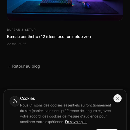
BUREAU & SETUP
Bureau aesthetic : 12 idées pour un setup zen
22 mai 2026
← Retour au blog
Cookies
Nous utilisons des cookies essentiels au fonctionnement
Buddy
Pad
du site (panier, paiement, préférence de langue) et, avec
votre accord, des cookies de mesure d'audience pour
améliorer votre expérience.
En savoir plus
BuddyPad – Tapis de souris gaming et bureautique :
This site is also available in English.
guides, tests et équipement pour optimiser votre setup.