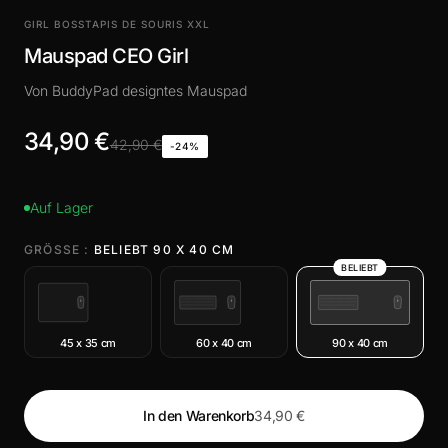
GIRL BOSS
TAPIS DE SOURIS XXL
Mauspad CEO Girl
Von BuddyPad designtes Mauspad
34,90 €
42,90 €
-24%
Auf Lager
GRÖSSE :
BELIEBT 90 X 40 CM
BELIEBT
45 x 35 cm
60 x 40 cm
90 x 40 cm
In den Warenkorb
34,90 €