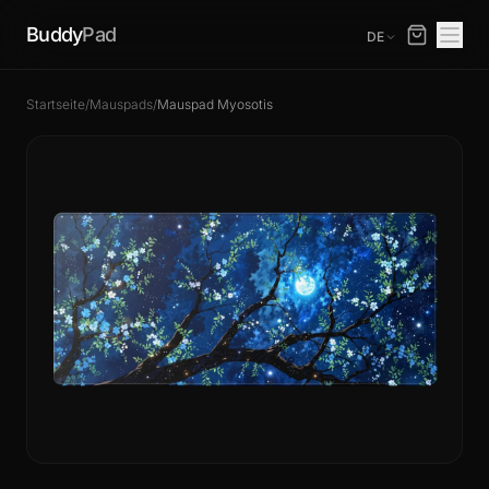
Buddy
Pad
DE
Startseite
/
Mauspads
/
Mauspad Myosotis