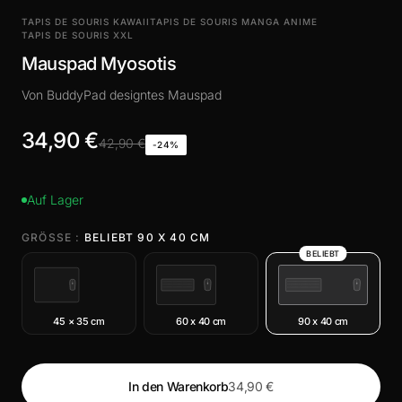
TAPIS DE SOURIS KAWAII
TAPIS DE SOURIS MANGA ANIME
TAPIS DE SOURIS XXL
Mauspad Myosotis
Von BuddyPad designtes Mauspad
34,90 €
42,90 €
-24%
Auf Lager
GRÖSSE :
BELIEBT 90 X 40 CM
BELIEBT
45 × 35 cm
60 x 40 cm
90 x 40 cm
In den Warenkorb
34,90 €