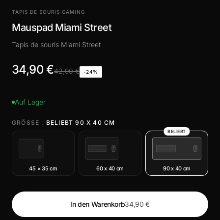
TAPIS DE SOURIS GAMING
Mauspad Miami Street
Tapis de souris Miami Street
34,90 €
42,90 €
-24%
Auf Lager
GRÖSSE :
BELIEBT 90 X 40 CM
BELIEBT
45 × 35 cm
60 x 40 cm
90 x 40 cm
In den Warenkorb
34,90 €