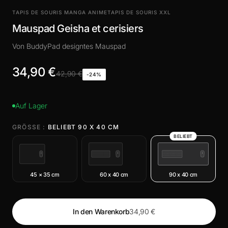
TAPIS DE SOURIS MANGA ANIME
TAPIS DE SOURIS XXL
Mauspad Geisha et cerisiers
Von BuddyPad designtes Mauspad
34,90 €
42,90 €
-24%
Auf Lager
GRÖSSE :
BELIEBT 90 X 40 CM
BELIEBT
45 × 35 cm
60 x 40 cm
90 x 40 cm
In den Warenkorb
34,90 €