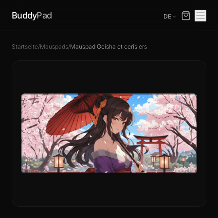
Buddy
Pad
DE
Startseite
/
Mauspads
/
Mauspad Geisha et cerisiers