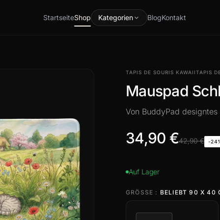
Startseite
Shop
Kategorien
Blog
Kontakt
TAPIS DE SOURIS KAWAII
TAPIS D
Mauspad Schl
Von BuddyPad designtes
34,90 €
42,90 €
-24
Auf Lager
GRÖSSE :
BELIEBT 90 X 40