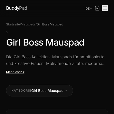
Buddy
Pad
DE
Startseite
/
Mauspads
/
Girl Boss Mauspad
3
Girl Boss Mauspad
Die Girl Boss Kollektion: Mauspads für ambitionierte
und kreative Frauen. Motivierende Zitate, moderne
Ästhetik und selbstbewusste Farben für einen
Mehr lesen ▾
Schreibtisch, der zu dir passt. XXL-Format für
optimalen Arbeitskomfort verfügbar.
Girl Boss Mauspad
KATEGORIE