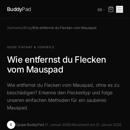
Buddy
Pad
DE
Startseite
/
Blog
/
Wie entfernst du Flecken vom Mauspad
GUIDE D’ACHAT & CONSEILS
Wie entfernst du Flecken
vom Mauspad
Wie entfernst du Flecken vom Mauspad, ohne es zu
beschädigen? Erkenne den Fleckentyp und folge
unseren einfachen Methoden für ein sauberes
Mauspad.
Équipe BuddyPad
·
21. Januar 2026
·
Aktualisiert am 21. Januar 2026
É