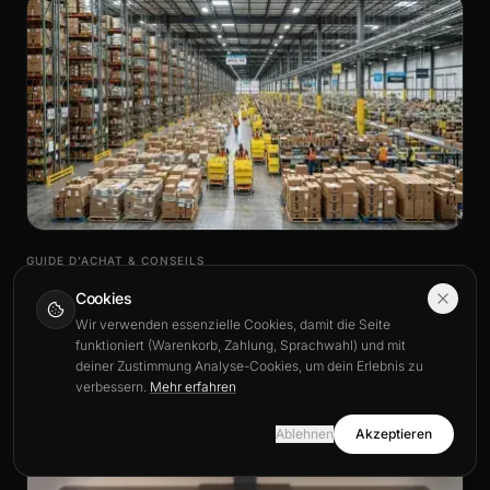
GUIDE D’ACHAT & CONSEILS
Mauspad Amazon: warum Tausende Gamer BuddyPad
Cookies
wählen
Wir verwenden essenzielle Cookies, damit die Seite
Du suchst ein Mauspad bei Amazon und stößt auf Hunderte anonyme
funktioniert (Warenkorb, Zahlung, Sprachwahl) und mit
Treffer? Entdeck, warum immer mehr Gamer und Homeoffice-Nutzer
deiner Zustimmung Analyse-Cookies, um dein Erlebnis zu
sich für BuddyPad entscheiden.
verbessern.
Mehr erfahren
27. März 2026
This site is also available in English.
View in English
Ablehnen
Akzeptieren
Stay in Deutsch