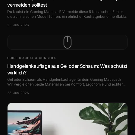
vermeiden solltest
Du kaufst ein Gaming Mauspad? Vermeide diese 5 klassischen Fehler,
die zum falschen Modell führen. Ein ehrlicher Kaufratgeber ohne Blabla.
23. Juni 2026
GUIDE D’ACHAT & CONSEILS
Handgelenkauflage aus Gel oder Schaum: Was schützt
wirklich?
Gel oder Schaum als Handgelenkauflage für dein Gaming Mauspad?
Wir vergleichen beide Materialien bei Komfort, Ergonomie und echter
Haltbarkeit.
23. Juni 2026