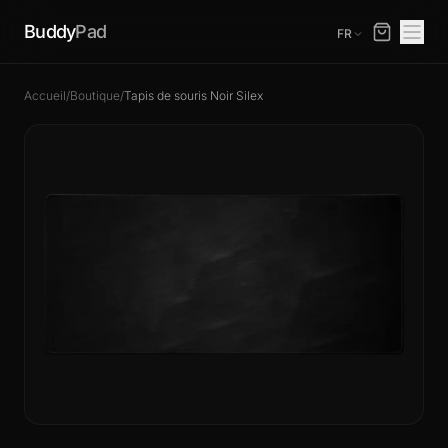
Buddy
Pad
FR
Accueil
/
Boutique
/
Tapis de souris Noir Silex