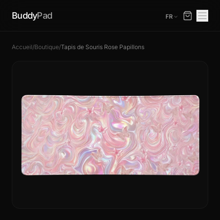
Buddy
Pad
FR
Accueil
/
Boutique
/
Tapis de Souris Rose Papillons