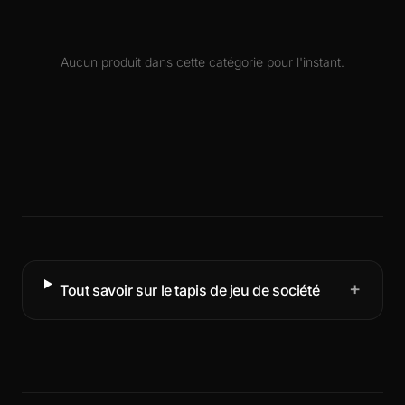
Bords cousus, base antidérapante, designs neutres
ou thématiques.
Aucun produit dans cette catégorie pour l'instant.
+
Tout savoir sur le tapis de jeu de société