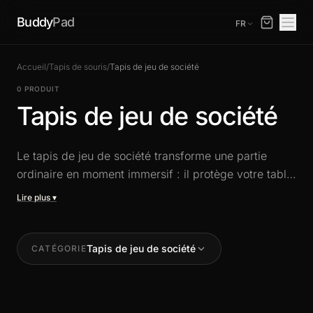
Buddy
Pad
FR
Accueil
/
Tapis de souris
/
Tapis de jeu de société
0 PRODUIT
Tapis de jeu de société
Le tapis de jeu de société transforme une partie
ordinaire en moment immersif : il protège votre table
contre les rayures du carton et des figurines, atténue
le claquement des dés et des meeples, et délimite
visuellement la zone de jeu. Nos modèles **XXL**
(90 × 40 cm à 140 × 60 cm) accueillent les plateaux
Tapis de jeu de société
CATÉGORIE
modernes les plus grands — Brass: Birmingham,
Gloomhaven, Twilight Imperium — et offrent une
surface tissée premium qui respecte le matériel.