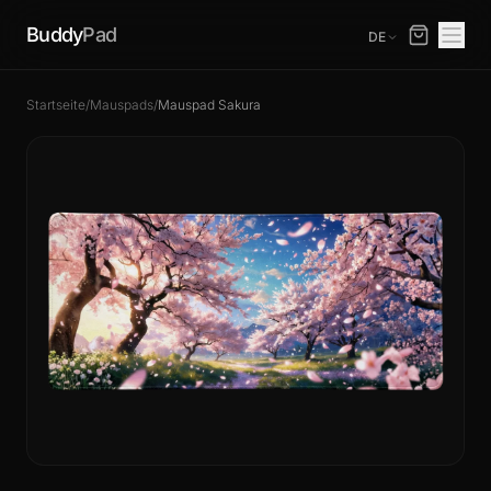
Buddy
Pad
DE
Startseite
/
Mauspads
/
Mauspad Sakura