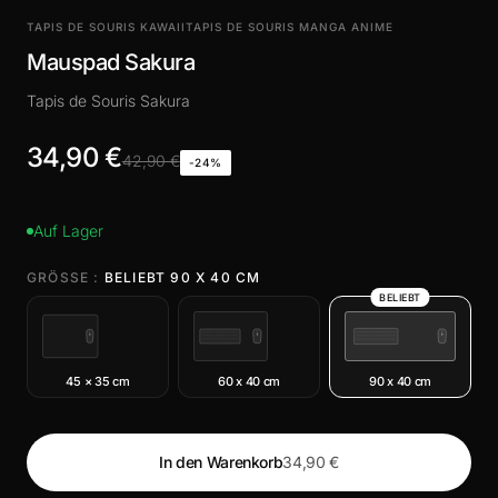
TAPIS DE SOURIS KAWAII
TAPIS DE SOURIS MANGA ANIME
Mauspad Sakura
Tapis de Souris Sakura
34,90 €
42,90 €
-24%
Auf Lager
GRÖSSE :
BELIEBT 90 X 40 CM
BELIEBT
45 × 35 cm
60 x 40 cm
90 x 40 cm
In den Warenkorb
34,90 €