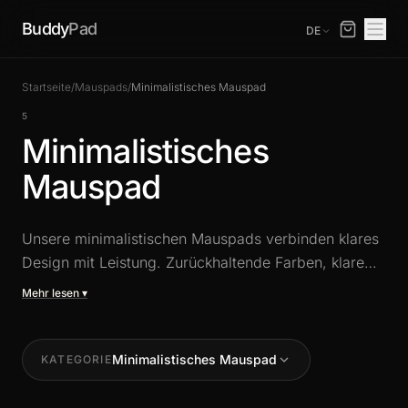
Buddy
Pad
DE
Startseite
/
Mauspads
/
Minimalistisches Mauspad
5
Minimalistisches
Mauspad
Unsere minimalistischen Mauspads verbinden klares
Design mit Leistung. Zurückhaltende Farben, klare
Linien und eine auf maximale Präzision optimierte
Mehr lesen ▾
Oberfläche - perfekt für einen eleganten und
professionellen Schreibtisch. Ein dezentes
Accessoire, das den Unterschied macht.
Minimalistisches Mauspad
KATEGORIE