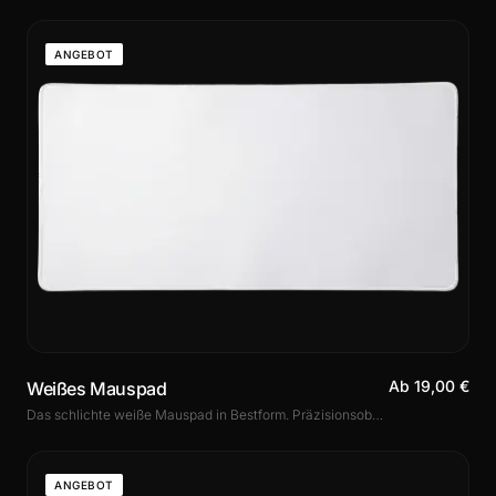
ANGEBOT
Ab 19,00 €
Weißes Mauspad
Das schlichte weiße Mauspad in Bestform. Präzisionsoberfläche, rutschfeste Gummibasis und vernähte Ränder. In 3 Größen inklusive XXL. Ideal für weiße Setups und helle Schreibtische.
ANGEBOT