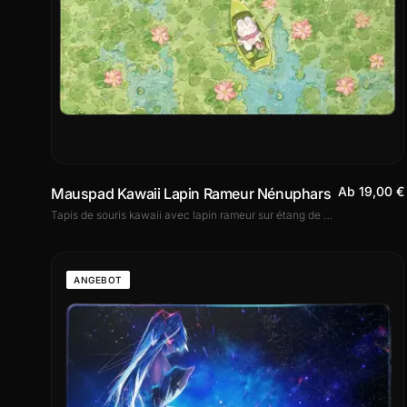
Ab 19,00 €
Mauspad Kawaii Lapin Rameur Nénuphars
Tapis de souris kawaii avec lapin rameur sur étang de nénuphars. Illustration douce et poétique, surface micro-tissée, base antidérapante. 3 formats dont le XXL.
ANGEBOT