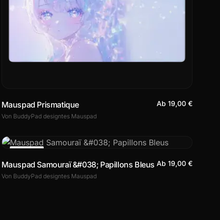
Ab 19,00 €
Mauspad Prismatique
Von BuddyPad designtes Mauspad
ANGEBOT
Ab 19,00 €
Mauspad Samouraï &#038; Papillons Bleus
Von BuddyPad designtes Mauspad