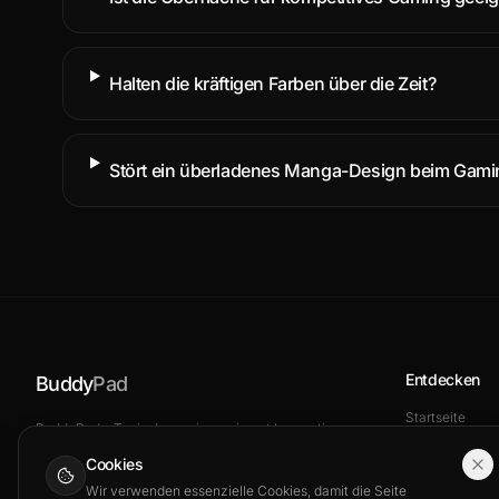
Halten die kräftigen Farben über die Zeit?
Stört ein überladenes Manga-Design beim Gami
Entdecken
Buddy
Pad
Startseite
BuddyPad – Tapis de souris gaming et bureautique
Blog
: guides, tests et équipement pour optimiser votre
Cookies
setup.
Shop
Wir verwenden essenzielle Cookies, damit die Seite