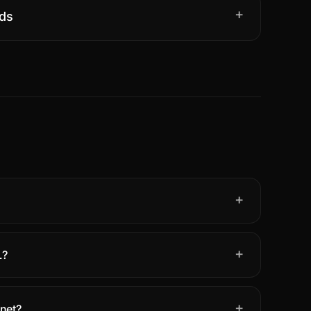
+
ds
+
+
L?
+
gnet?