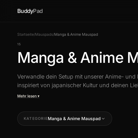
Buddy
Pad
Startseite
/
Mauspads
/
Manga & Anime Mauspad
15
Manga & Anime 
Verwandle dein Setup mit unserer Anime- und
inspiriert von japanischer Kultur und deinen Li
gaming-optimierte Oberfläche gedruckt. Ob du
Mehr lesen ▾
Dragon Ball oder Jujutsu Kaisen bist - finde da
Auswahl an Manga-Mauspads in Standard- un
Manga & Anime Mauspad
KATEGORIE