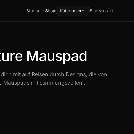
Startseite
Shop
Kategorien
Blog
Kontakt
ture Mauspad
ich mit auf Reisen durch Designs, die von
XXL Mauspads mit stimmungsvollen
kergeist verbinden - für ein