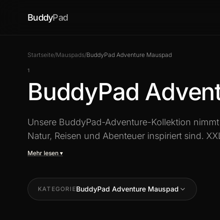
Buddy
Pad
Startseite
/
Mauspads
/
BuddyPad Adventure Mauspad
1
BuddyPad Adven
Unsere BuddyPad-Adventure-Kollektion nimmt d
Natur, Reisen und Abenteuer inspiriert sind. 
Illustrationen, die Gaming-Präzision und Entdec
Mehr lesen ▾
außergewöhnliches Setup.
BuddyPad Adventure Mauspad
KATEGORIE