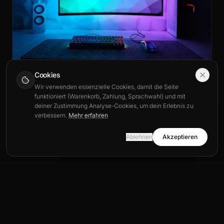
Cookies
Wir verwenden essenzielle Cookies, damit die Seite
GUIDE D’ACHAT & CONSEILS
funktioniert (Warenkorb, Zahlung, Sprachwahl) und mit
DPI und Mausempfindlichkeit beim Gaming optimieren
deiner Zustimmung Analyse-Cookies, um dein Erlebnis zu
29. Juni 2026
verbessern.
Mehr erfahren
This site is also available in English.
View in English
Ablehnen
Akzeptieren
Stay in Deutsch
Artikelübersicht
8
← Zurück zum Blog
Artikelübersicht
1. Eine Sammler-Figur: der Klassiker, der nie enttäuscht
1