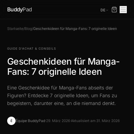
Buddy
Pad
DE
Startseite
/
Blog
/
Geschenkideen für Manga-Fans: 7 originelle Ideen
GUIDE D’ACHAT & CONSEILS
Geschenkideen für Manga-
Fans: 7 originelle Ideen
Eine Geschenkidee für Manga-Fans abseits der
Figuren? Entdecke 7 originelle Ideen, um Fans zu
begeistern, darunter eine, an die niemand denkt.
Équipe BuddyPad
·
29. März 2026
·
Aktualisiert am 31. März 2026
É